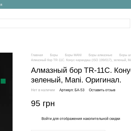
ия
Главная
Боры
Боры MANI
Боры алмазные
Боры а
Алмазный бор TR-11C. Конус-карандаш (ISO 199/017), зеленый, Ma
Алмазный бор TR-11C. Конус
зеленый, Mani. Оригинал.
Нет в наличии
Артикул: БА-53
Оставить отзыв
95 грн
Войти
для отображения накопительной скидки
%