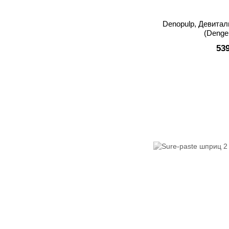
Denopulp, Девитал
(Denge
53