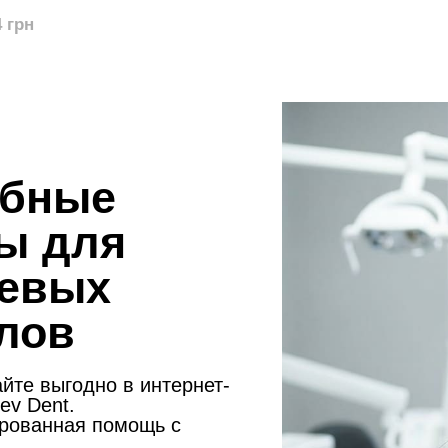
4 грн
ебные
ы для
невых
лов
йте выгодно в интернет-
ev Dent.
рованная помощь с