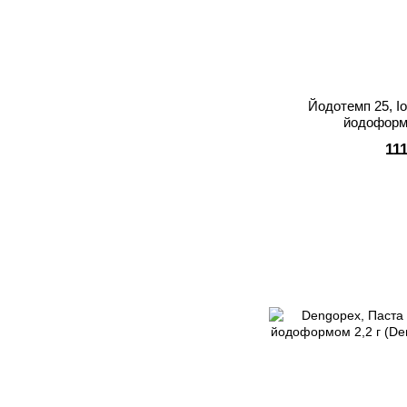
Йодотемп 25, I
йодоформ
11