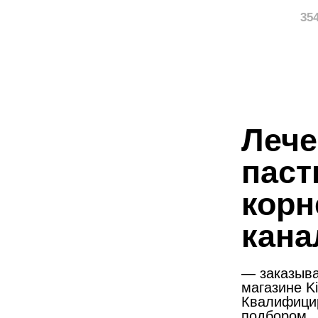
35
Леч
паст
кор
кана
— заказыва
магазине Ki
Квалифици
подбором.