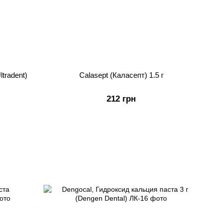
tradent)
Calasept (Каласепт) 1.5 г
212 грн