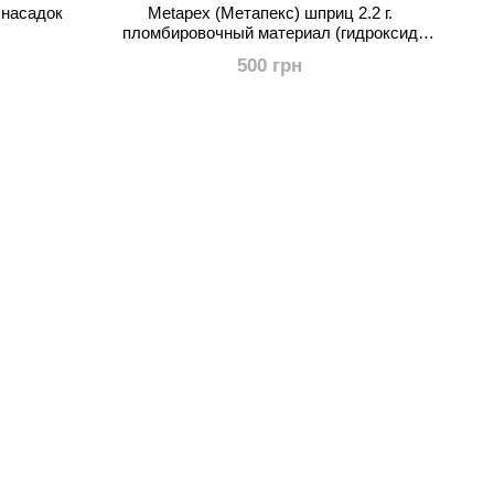
0 насадок
Metapex (Метапекс) шприц 2.2 г.
пломбировочный материал (гидроксид
кальция с йодоформом)
500 грн