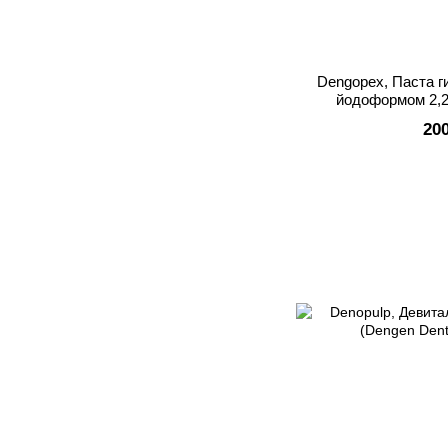
Dengopex, Паста г
йодоформом 2,2 
20