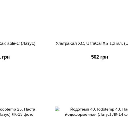
alcisole-C (Латус)
УльтраКал ХС, UltraCal XS 1,2 мл. (Ul
1 грн
502 грн