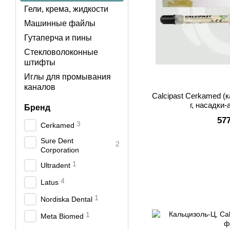
Гели, крема, жидкости
Машинные файлы
Гутаперча и пины
Стекловолоконные
штифты
Иглы для промывания
каналов
Calcipast Cerkamed (
г, насадки
Бренд
57
3
Cerkamed
Sure Dent
2
Corporation
1
Ultradent
4
Latus
1
Nordiska Dental
1
Meta Biomed