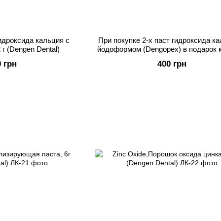
идроксида кальция с
При покупке 2-х паст гидроксида ка
г (Dengen Dental)
йодоформом (Dengopex) в подарок 
Dengocal
0 грн
400 грн