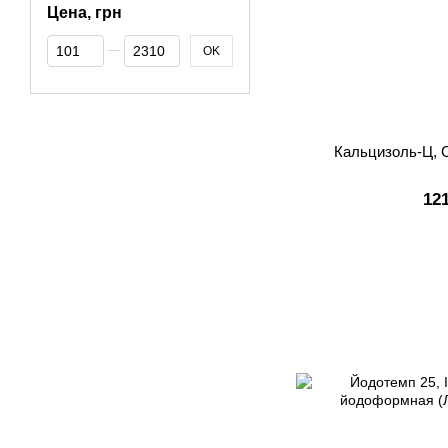
Цена, грн
От Цена, грн
До Цена, грн
OK
Кальцизоль-Ц, C
12