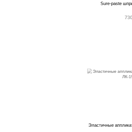
Sure-paste шпри
73
Эластичные апплика