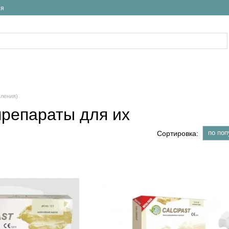
ия
вления)
препараты для их
по поп
Сортировка: