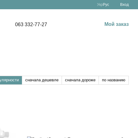
Укр
Рус
Вход
Мой заказ
063 332-77-27
улярности
сначала дешевле
сначала дороже
по названию