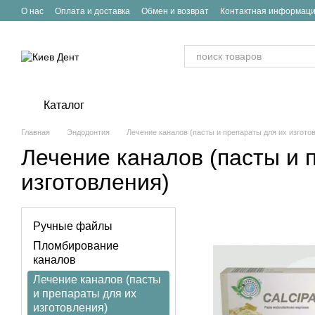
Перейти к основному контенту
О нас
Оплата и доставка
Обмен и возврат
Контактная информац
Каталог
Главная
Эндодонтия
Лечение каналов (пасты и препараты для их изгото
Лечение каналов (пасты и 
изготовления)
Ручные файлы
Пломбирование
каналов
Лечение каналов (пасты
и препараты для их
изготовления)