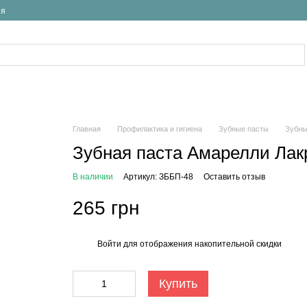
ия
Главная
Профилактика и гигиена
Зубные пасты
Зубны
Зубная паста Амарелли Лакр
В наличии
Артикул: ЗББП-48
Оставить отзыв
265 грн
Войти
для отображения накопительной скидки
%
Купить