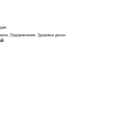
ющее
мали, Оздоровление, Здоровье десен
ий