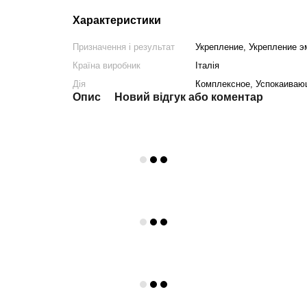
Характеристики
Призначення і результат
Укрепление, Укрепление э
Країна виробник
Італія
Дія
Комплексное, Успокаива
Опис
Новий відгук або коментар