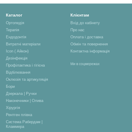
Каталог
Клієнтам
Ортопедія
Вхід до кабінету
Терапія
Про нас
Ендодонтія
Оплата і доставка
Витратні матеріали
Обмін та повернення
Icon ( Айкон)
Контактна інформація
Дезінфекція
Ми в соцмережах
Профілактика і гігієна
Відбілювання
Оклюзія та артикуляція
Бори
Дзеркала | Ручки
Наконечники | Олива
Хірургія
Рентген плівка
Система Рабердам |
Кламмера