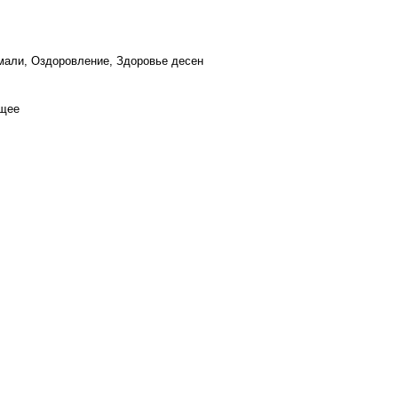
мали, Оздоровление, Здоровье десен
ющее