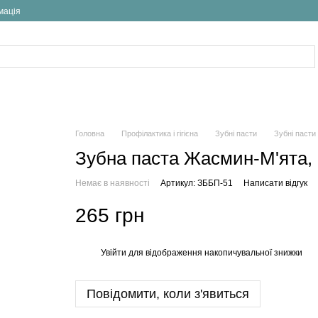
мація
Головна
Профілактика і гігієна
Зубні пасти
Зубні пасти
Зубна паста Жасмин-М'ята, 
Немає в наявності
Артикул: ЗББП-51
Написати відгук
265 грн
Увійти
для відображення накопичувальної знижки
%
Повідомити, коли з'явиться