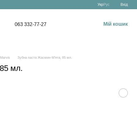
Укр
Рус
Вхід
Мій кошик
063 332-77-27
 Marvis
Зубна паста Жасмин-М'ята, 85 мл.
85 мл.