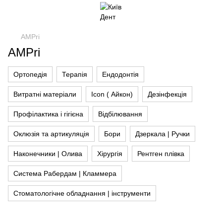
AMPri
AMPri
Ортопедія
Терапія
Ендодонтія
Витратні матеріали
Icon ( Айкон)
Дезінфекція
Профілактика і гігієна
Відбілювання
Оклюзія та артикуляція
Бори
Дзеркала | Ручки
Наконечники | Олива
Хірургія
Рентген плівка
Система Рабердам | Кламмера
Стоматологічне обладнання | інструменти