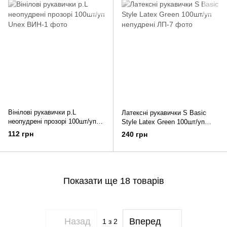
Вінілові рукавички р.L
Латексні рукавички S Basic
неопудрені прозорі 100шт/уп
Style Latex Green 100шт/уп
Unex
непудрені
112 грн
240 грн
Показати ще 18 товарів
Назад
Вперед
1
з 2