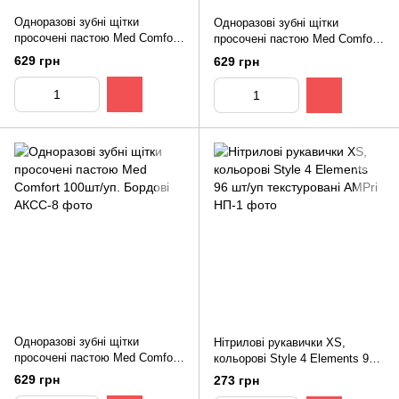
Одноразові зубні щітки
Одноразові зубні щітки
просочені пастою Med Comfort
просочені пастою Med Comfort
100шт/уп. Рожеві
100шт/уп. Жовті
629 грн
629 грн
Одноразові зубні щітки
Нітрилові рукавички XS,
просочені пастою Med Comfort
кольорові Style 4 Elements 96
100шт/уп. Бордові
шт/уп текстуровані AMPri
629 грн
273 грн