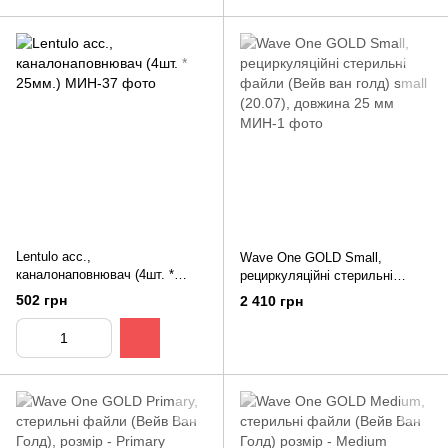
Lentulo асс.,
Wave One GOLD Small,
каналонаповнювач (4шт. *
рециркуляційні стерильні
25мм.)
файли (Вейв ван голд) small
502 грн
2 410 грн
(20.07), довжина 25 мм