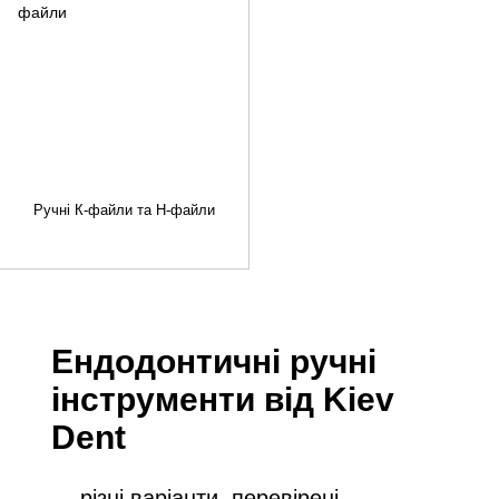
Ручні К-файли та Н-файли
Ендодонтичні ручні
інструменти від Kiev
Dent
— різні варіанти, перевірені