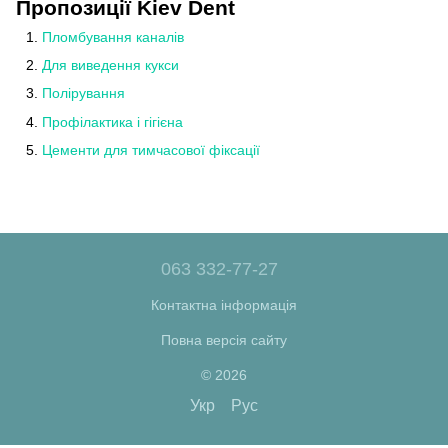
Пропозиції Kiev Dent
Пломбування каналів
Для виведення кукси
Полірування
Профілактика і гігієна
Цементи для тимчасової фіксації
063 332-77-27
Контактна інформація
Повна версія сайту
© 2026
Укр
Рус