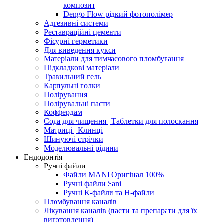
композит
Dengo Flow рідкий фотополімер
Адгезивні системи
Реставраційні цементи
Фісурні герметики
Для виведення кукси
Матеріали для тимчасового пломбування
Підкладкові матеріали
Травильний гель
Карпульні голки
Полірування
Полірувальні пасти
Коффердам
Сода для чищення | Таблетки для полоскання
Матриці | Клинці
Шинуючі стрічки
Моделювальні рідини
Ендодонтія
Ручні файли
Файли MANI Оригінал 100%
Ручні файли Sani
Ручні К-файли та Н-файли
Пломбування каналів
Лікування каналів (пасти та препарати для їх
виготовлення)