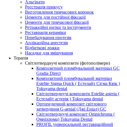
Альгінати
Реєстрація прикусу
Виготовлення тимчасових коронок
Цементи для постійної фіксації
Цементи для тимчасової фіксації
Ретракційні нитки та інструменти
Реставрація кераміки
Перебазування протезів
Аплікаційна анестезія
Відбиткові ложки
Насадки для змішування
Терапія
Світлотверднучі композити (фотополімери)
Композитний пломбувальний матеріал GC
Gradia Direct
Композитний пломбувальний матеріал
Estelite Sigma Quick ( Естелайт Сігма Квік )
Tokuyama dental
Світлотверднучі композити Estelite asteria (
Естелайт астерія ) Tokuyama dental
Ортопедичний композит світлового
затвердіння G-aenial (Джі Еніал) GC
Світлотверднучі композит Omnichroma (
Омніхрома) Tokuyama Dental
PROFIL універсальний реставраційний