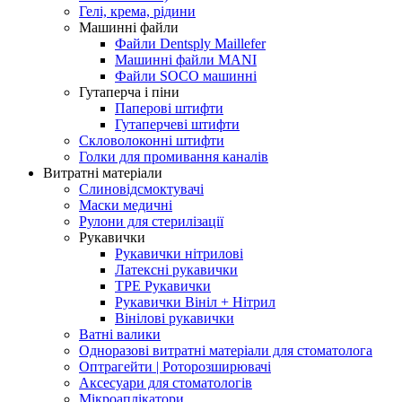
Гелі, крема, рідини
Машинні файли
Файли Dentsply Maillefer
Машинні файли MANI
Файли SOCO машинні
Гутаперча і піни
Паперові штифти
Гутаперчеві штифти
Скловолоконні штифти
Голки для промивання каналів
Витратні матеріали
Слиновідсмоктувачі
Маски медичні
Рулони для стерилізації
Рукавички
Рукавички нітрилові
Латексні рукавички
TPE Рукавички
Рукавички Вініл + Нітрил
Вінілові рукавички
Ватні валики
Одноразові витратні матеріали для стоматолога
Оптрагейти | Роторозширювачі
Аксесуари для стоматологів
Мікроаплікатори