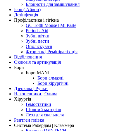
Блокноти для замішування
Icon ( Айкон)
Дезінфекція
Профілактика і гігієна
GC Totth Mouse | Mi Paste
Period - Aid
Зубні щітки
Зубні пасти
Ополіскувачі
Фтор лак | Ремініралізація
Відбілювання
Оклюзія та артикуляція
Бори
Бори MANI
Бори алмазні
Бори хірургічні
Дзеркала | Ручки
Наконечники | Олива
Хірургія
Гемостатики
Шовний матеріал
Леза для скальпеля
Рентген плівка
Система Рабердам | Кламмера
Кламера DENTECH