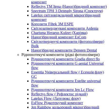
композит
Reflectys TM Itena (Наногібридний композит)
Spectrum TPH 3 Dentsply Sirona (Спектрум)
Latelux світловідкладний мікрогібридний
композит
Копозити Filtek 3M ESPE
Світлозатверджувані композити Ardenia
Charisma Heraeus Kulzer (Харізма)
Наногібридний композит EsCom
Світлотверднучі композити (фотополімери)
Bulk
Наногібридні композити Dengen Dental
Рідиннотекучі композити (рідкі фотополімери)
Рідиннотекучі композити Gradia direct flo
Рідиннотекучі композити G-aenial Universal
flow
Essentia Універсальний flow ( Есенція флоу)
GC
Рідиннотекучі композити Estelite universal
flow
Рідиннотекучі композити Jen Lc Flow
Reflectys flow ( Рефлектис рідкий)
Latelux Flow (Лателюкс флоу)
EsFlow Рідкотекучий композит
Jen Rainbow кольоровий мікрогібридний