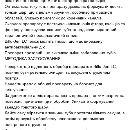
біоактивного скла, що містить фтор-фосфат кальцію.
Оптимальна текучість препарату дозволяє формувати досить
тонкий шар, що є вельми зручним, особливо при захисті
областей, близько прилеглих до кореневих каналів.
Складові препарату є постачальниками іонів фтору, кальцію та
фосфору, насичуючи тканини зуба та надаючи виражений
терапевтичний профілактичний вплив.
Biflu-Jen LC також містить тимол, що має виражену
антибактеріальну дію.
Препарат прозорий і не викликає зміни забарвлення зубів.
МЕТОДИКА ЗАСТОСУВАННЯ
Поверхні, що підлягають обробці препаратом Biflu-Jen LC,
повинні бути ретельно очищені та висушені струменем
повітря.
Нанесіть краплю або дві препарату на блокнот для
змішування.
За допомогою аплікатора нанесіть препарат тонким шаром на
поверхні, призначені для обробки. Уникайте формування
занадто товстого шару.
Дайте лаку вбратися в тканини зуба протягом кількох секунд, а
потім просушіть оброблену поверхню за допомогою
повітряного струменя.