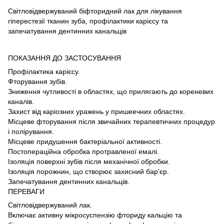
Світловідвержуваний біфторидний лак для лікування
гіперестезії тканин зуба, профілактики карієсу та
запечатування дентинних канальців
ПОКАЗАННЯ ДО ЗАСТОСУВАННЯ
Профілактика карієсу.
Фторування зубів.
Зниження чутливості в областях, що прилягають до кореневих
каналів.
Захист від каріозних уражень у пришеечних областях.
Місцеве фторування після звичайних терапевтичних процедур
і полірування.
Місцеве придушення бактеріальної активності.
Постопераційна обробка протравленої емалі.
Ізоляція поверхні зубів після механічної обробки.
Ізоляція порожнин, що створює захисний бар'єр.
Запечатування дентинних канальців.
ПЕРЕВАГИ
Світловідвержуваний лак.
Включає активну мікросуспензію фториду кальцію та