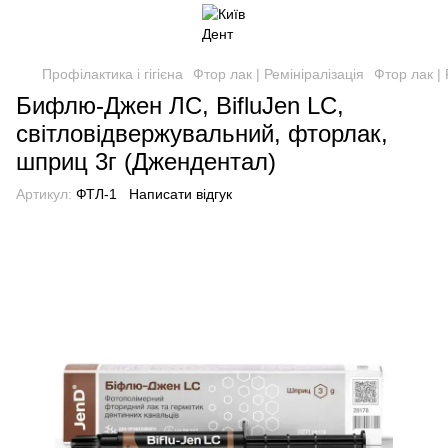
Профілактика і гігієна
Фтор лак | Ремініралізація
Фтор лак | 
Бифлю-Джен ЛС, BifluJen LC,
світловідвержувальний, фторлак,
шприц 3г (Джендентал)
Артикул:
ФТЛ-1
Написати відгук