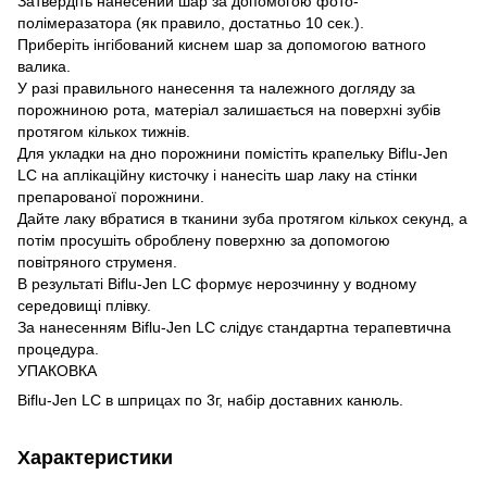
Затвердіть нанесений шар за допомогою фото-
полімеразатора (як правило, достатньо 10 сек.).
Приберіть інгібований киснем шар за допомогою ватного
валика.
У разі правильного нанесення та належного догляду за
порожниною рота, матеріал залишається на поверхні зубів
протягом кількох тижнів.
Для укладки на дно порожнини помістіть крапельку Biflu-Jen
LC на аплікаційну кисточку і нанесіть шар лаку на стінки
препарованої порожнини.
Дайте лаку вбратися в тканини зуба протягом кількох секунд, а
потім просушіть оброблену поверхню за допомогою
повітряного струменя.
В результаті Biflu-Jen LC формує нерозчинну у водному
середовищі плівку.
За нанесенням Biflu-Jen LC слідує стандартна терапевтична
процедура.
УПАКОВКА
Biflu-Jen LC в шприцах по 3г, набір доставних канюль.
Характеристики