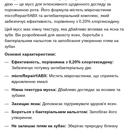
дією — це мусс для інтенсивного щоденного догляду за
порожниною рота. Його формула містить мікрочастинки
microRepair®ABX та антибактеріальний комплекс, який
забезпечує ефективність, порівнянну з 0,20% хлоргексидину.
Цей мусс має ніжну текстуру, яка дбайливо впливає на ясна та
зуби. Він розроблений для захисту ясен, боротьби з
бактеріальним нальотом та запобігання утворенню плям на
зубах.
Основні характеристики:
Ефективність, порівнянна з 0,20% хлоргексидину:
Забезпечує потужну антибактеріальну дію.
microRepair®ABX:
Містить мікрочастинки, що сприяють
відновленню емалі.
Ніжна текстура мусса:
Дбайливо доглядає за яснами та
зубами.
Захищає ясна:
Допомагає підтримувати здоров'я ясен.
Бореться з бактеріальним нальотом:
Запобігає його
утворенню.
Не залишає плям на зубах:
Зберігає природну білизну