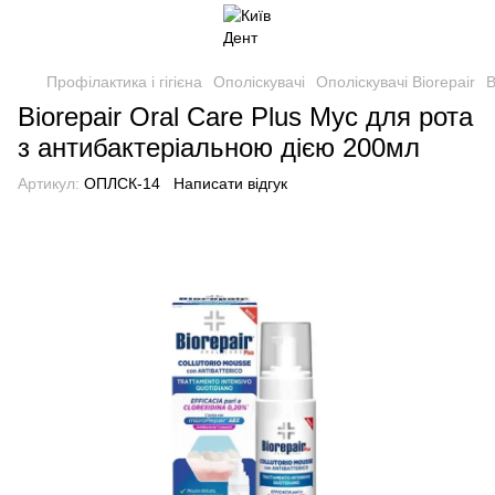
Профілактика і гігієна
Ополіскувачі
Ополіскувачі Biorepair
B
Biorepair Oral Care Plus Мус для рота
з антибактеріальною дією 200мл
Артикул:
ОПЛСК-14
Написати відгук