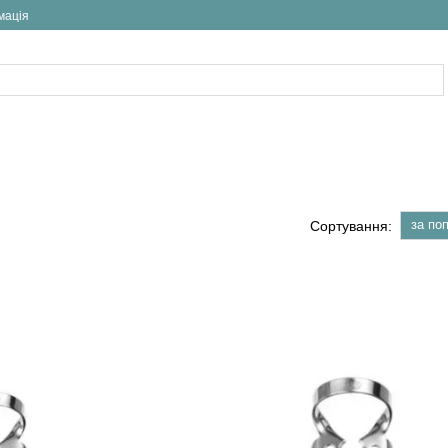
мація
за по
Сортування: