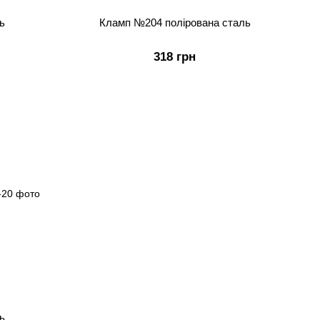
ь
Кламп №204 полірована сталь
318 грн
ь