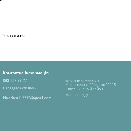
Показати всі
Контактна інформація
063 332-77-27
м. Київ вул. Михайла
Котельникова 23 індекс 03115
Передзвонити вам?
Святошинський район
Мапа проїзду
kiev.dent112233@gmail.com