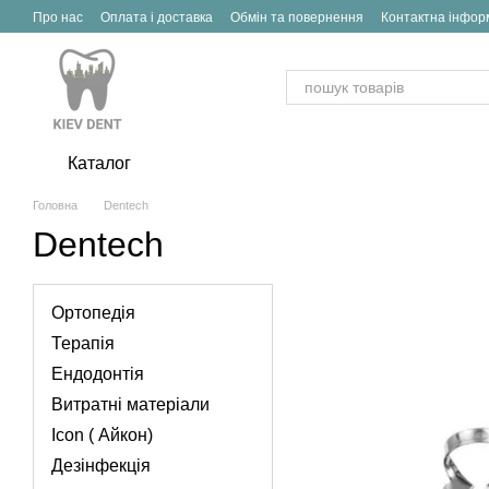
Перейти до основного контенту
Про нас
Оплата і доставка
Обмін та повернення
Контактна інфор
Каталог
Головна
Dentech
Dentech
Ортопедія
Терапія
Ендодонтія
Витратні матеріали
Icon ( Айкон)
Дезінфекція