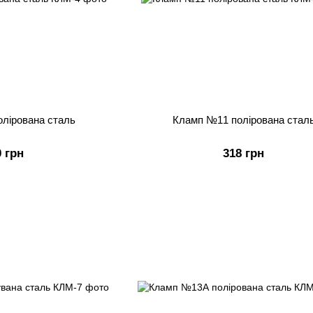
лірована сталь
Кламп №11 полірована стал
0 грн
318 грн