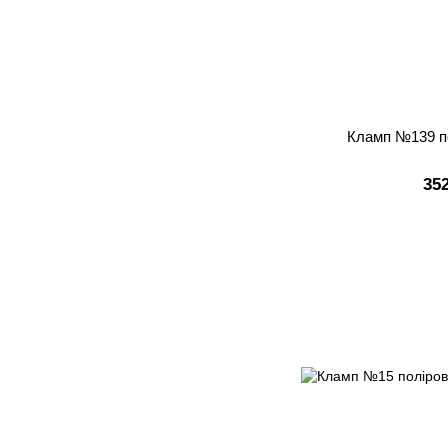
Кламп №139 п
35