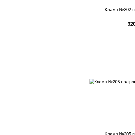
Кламп №202 п
32
Кламп №205 п