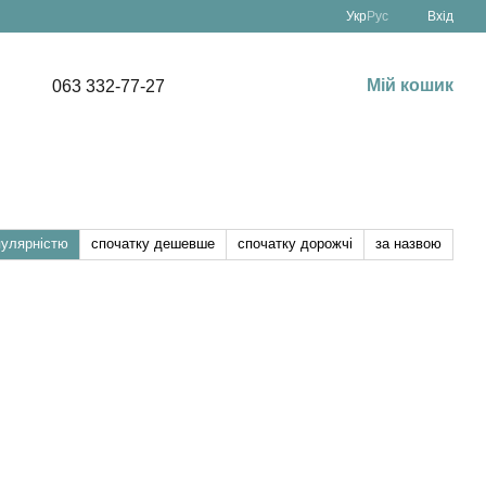
Укр
Рус
Вхід
Мій кошик
063 332-77-27
пулярністю
спочатку дешевше
спочатку дорожчі
за назвою