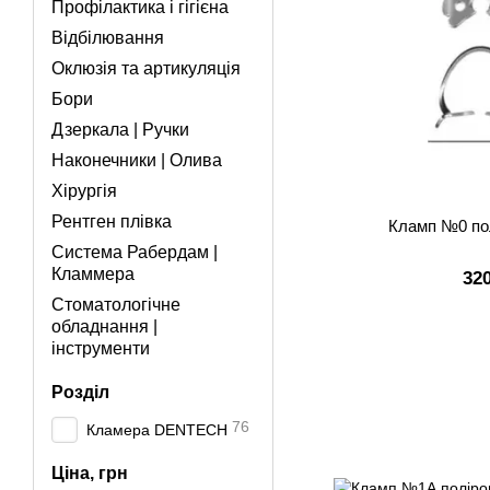
Профілактика і гігієна
Відбілювання
Оклюзія та артикуляція
Бори
Дзеркала | Ручки
Наконечники | Олива
Хірургія
Рентген плівка
Кламп №0 по
Система Рабердам |
Кламмера
32
Стоматологічне
обладнання |
інструменти
Розділ
76
Кламера DENTECH
Ціна, грн