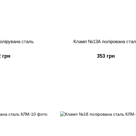
олірувана сталь
Кламп №13А полірована стал
2 грн
353 грн