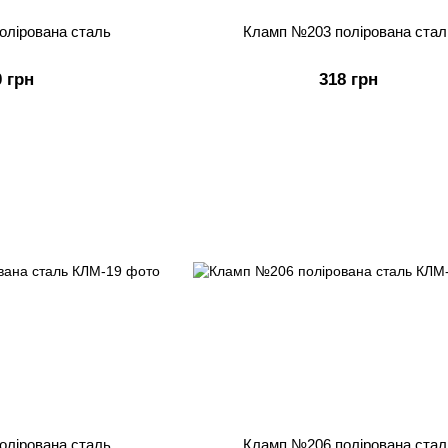
олірована сталь
Кламп №203 полірована стал
0 грн
318 грн
олірована сталь
Кламп №206 полірована стал