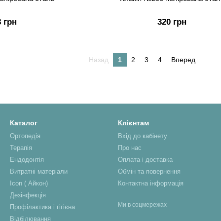
8 грн
320 грн
Назад
1
2
3
4
Вперед
Каталог
Клієнтам
Ортопедія
Вхід до кабінету
Терапія
Про нас
Ендодонтія
Оплата і доставка
Витратні матеріали
Обмін та повернення
Icon ( Айкон)
Контактна інформація
Дезінфекція
Ми в соцмережах
Профілактика і гігієна
Відбілювання