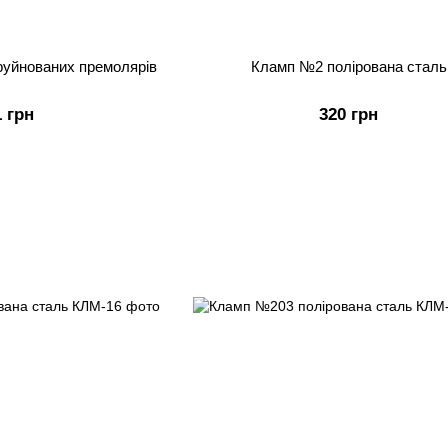
зруйнованих премолярів
Кламп №2 полірована сталь
1 грн
320 грн