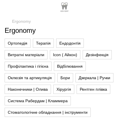
Ergonomy
Ergonomy
Ортопедія
Терапія
Ендодонтія
Витратні матеріали
Icon ( Айкон)
Дезінфекція
Профілактика і гігієна
Відбілювання
Оклюзія та артикуляція
Бори
Дзеркала | Ручки
Наконечники | Олива
Хірургія
Рентген плівка
Система Рабердам | Кламмера
Стоматологічне обладнання | інструменти