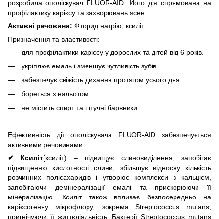
розробила ополіскувач FLUOR-AID.
Його дія спрямована на
профілактику карієсу та захворювань ясен.
Активні речовини:
Фторид натрію, ксиліт
Призначення та властивості:
для профілактики карієсу у дорослих та дітей від 6 років.
укріплює емаль і зменшує чутливість зубів
забезпечує свіжість дихання протягом усього дня
бореться з нальотом
не містить спирт та штучні барвники
Ефективність дії ополіскувача FLUOR-AID забезпечується
активними речовинами:
✔ Ксиліт
(ксиліт) – підвищує слиновиділення, запобігає
підвищенню кислотності слини, збільшує відносну кількість
розчинних полісахаридів і утворює комплекси з кальцієм,
запобігаючи демінералізації емалі та прискорюючи її
мінералізацію.
Ксиліт також впливає безпосередньо на
карієсогенну мікрофлору, зокрема Streptococcus mutans,
пригнічуючи її життєдіяльність.
Бактерії Streptococcus mutans