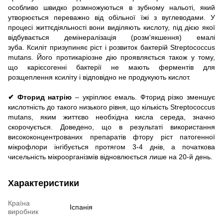
особливо швидко розмножуються в зубному нальоті, який
утворюється переважно від обільної їжі з вуглеводами.
У
процесі життєдіяльності вони виділяють кислоту, під дією якої
відбувається демінералізація (розм'якшення) емалі
зуба.
Ксиліт призупиняє ріст і розвиток бактерій Streptococcus
mutans.
Його протикаріозне дію проявляється також у тому,
що карієсогенні бактерії не мають ферментів для
розщеплення ксиліту і відповідно не продукують кислот.
✔ Фторид натрію
– укріплює емаль.
Фторид різко зменшує
кислотність до такого низького рівня, що кількість Streptococcus
mutans, яким життєво необхідна кисла середа, значно
скорочується.
Доведено, що в результаті використання
висококонцентрованих препаратів фтору ріст патогенної
мікрофлори інгібується протягом 3-4 днів, а початкова
чисельність мікроорганізмів відновлюється лише на 20-й день.
Характеристики
Країна
Іспанія
виробник