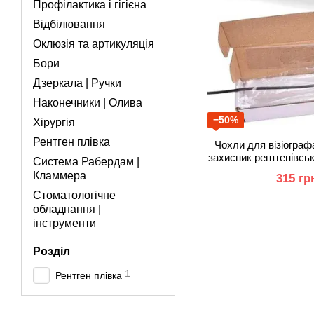
Профілактика і гігієна
Відбілювання
Оклюзія та артикуляція
Бори
Дзеркала | Ручки
Наконечники | Олива
−50%
Хірургія
Рентген плівка
Чохли для візіограф
захисник рентгенівськ
Система Рабердам |
Кламмера
315 гр
Стоматологічне
обладнання |
інструменти
Розділ
1
Рентген плівка