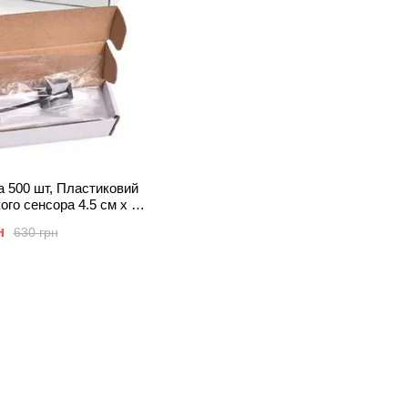
а 500 шт, Пластиковий
ого сенсора 4.5 см х 21
см
н
630 грн