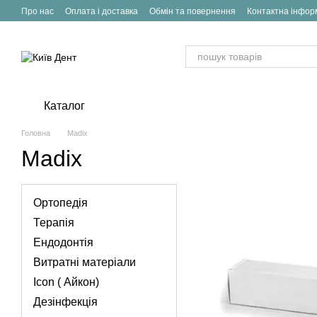
Перейти до основного контенту
Про нас
Оплата і доставка
Обмін та повернення
Контактна інфор
Каталог
Головна
Madix
Madix
Ортопедія
Терапія
Ендодонтія
Витратні матеріали
Icon ( Айкон)
Дезінфекція