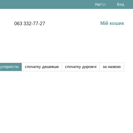
Укр
Рус
Вхід
Мій кошик
063 332-77-27
пулярністю
спочатку дешевше
спочатку дорожчі
за назвою