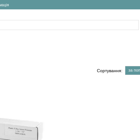
мація
за по
Сортування: