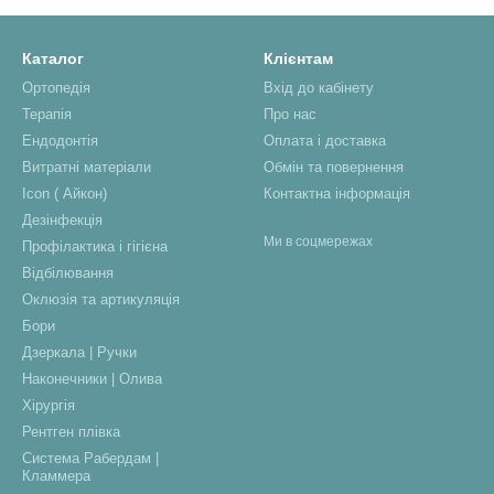
Каталог
Клієнтам
Ортопедія
Вхід до кабінету
Терапія
Про нас
Ендодонтія
Оплата і доставка
Витратні матеріали
Обмін та повернення
Icon ( Айкон)
Контактна інформація
Дезінфекція
Ми в соцмережах
Профілактика і гігієна
Відбілювання
Оклюзія та артикуляція
Бори
Дзеркала | Ручки
Наконечники | Олива
Хірургія
Рентген плівка
Система Рабердам |
Кламмера