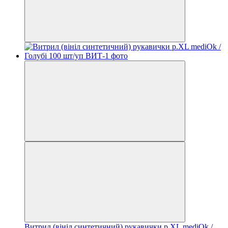
Витрил (вініл синтетичний) рукавички р.XL mediOk /