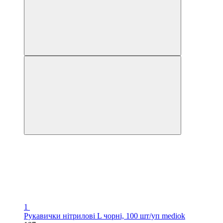
1
Рукавички нітрилові L чорні, 100 шт/уп mediok