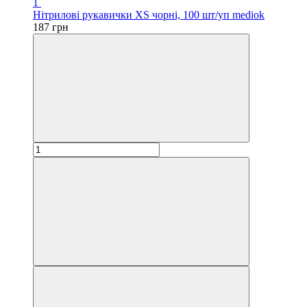
1
Нітрилові рукавички XS чорні, 100 шт/уп mediok
187 грн