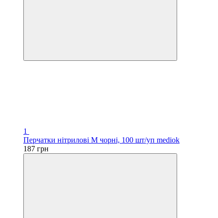
1
Перчатки нітрилові M чорні, 100 шт/уп mediok
187 грн