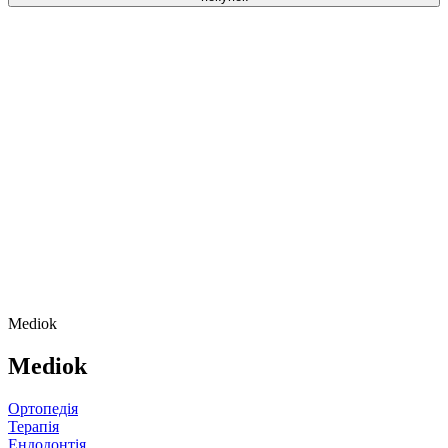
Mediok
Mediok
Ортопедія
Терапія
Ендодонтія