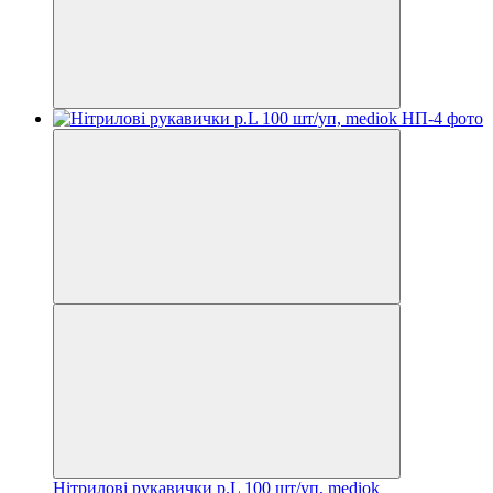
Нітрилові рукавички р.L 100 шт/уп, mediok