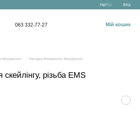
Укр
Рус
Вхід
Мій кошик
063 332-77-27
и Woodpecker
Насадки Woodpecker Woodpecker
 скейлінгу, різьба EMS