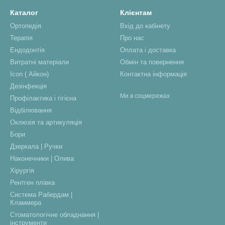
Каталог
Клієнтам
Ортопедія
Вхід до кабінету
Терапія
Про нас
Ендодонтія
Оплата і доставка
Витратні матеріали
Обмін та повернення
Icon ( Айкон)
Контактна інформація
Дезінфекція
Ми в соцмережах
Профілактика і гігієна
Відбілювання
Оклюзія та артикуляція
Бори
Дзеркала | Ручки
Наконечники | Олива
Хірургія
Рентген плівка
Система Рабердам |
Кламмера
Стоматологічне обладнання |
інструменти