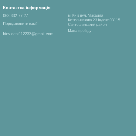
Контактна інформація
063 332-77-27
м. Київ вул. Михайла
Котельникова 23 індекс 03115
Передзвонити вам?
Святошинський район
Мапа проїзду
kiev.dent112233@gmail.com