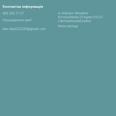
Контактна інформація
063 332-77-27
м. Київ вул. Михайла
Котельникова 23 індекс 03115
Передзвонити вам?
Святошинський район
Мапа проїзду
kiev.dent112233@gmail.com