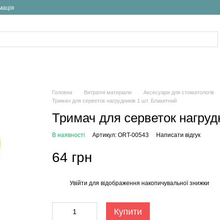
мація
Головна
Витратні матеріали
Аксесуари для стоматологів
Тримач для серветок нагрудників 1 шт. Блакитний
Тримач для серветок нагруд
В наявності
Артикул: ORT-00543
Написати відгук
64 грн
Увійти
для відображення накопичувальної знижки
%
Купити