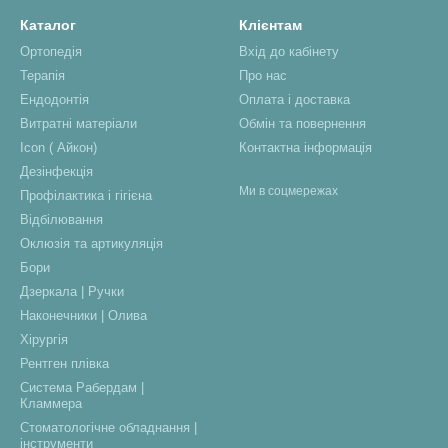
Каталог
Клієнтам
Ортопедія
Вхід до кабінету
Терапія
Про нас
Ендодонтія
Оплата і доставка
Витратні матеріали
Обмін та повернення
Icon ( Айкон)
Контактна інформація
Дезінфекція
Ми в соцмережах
Профілактика і гігієна
Відбілювання
Оклюзія та артикуляція
Бори
Дзеркала | Ручки
Наконечники | Олива
Хірургія
Рентген плівка
Система Рабердам |
Кламмера
Стоматологічне обладнання |
інструменти