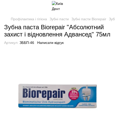
Профілактика і гігієна
Зубні пасти
Зубні пасти Biorepair
Зуб
Зубна паста Biorepair "Абсолютний
захист і відновлення Адвансед" 75мл
Артикул:
ЗББП-46
Написати відгук