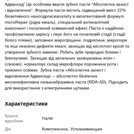
Адвансед" Це особлива версія зубної пасти "Абсолютна захист
і відновлення". Формула пасти містить підвищений вміст 22%
біоактивного наногідроксиапатиту в запатентованій формулі
microRepair (рідка емаль), спеціальний антиналітний
компонент і посилений освіжаючий ефект. Паста є надійною
профілактикою карієсу і лікує його на початковій стадії (стадії
білого плями), заповнює мікротріщини, подряпини, мікропори
та інші незначні дефекти емалі, захищає від кислотної ерозії та
утворення зубного каменю. Робить зуби природно білими і
блискучими. Захищає від запальних захворювань ясен і
слизової, нормалізує склад мікрофлори порожнини рота і
приємно освіжає. Зубна паста «Абсолютна захист і
відновлення Адвансед» – абсолютно безпечна
високоефективна низькоабразивна паста (RDA~50). Підходить
для використання з електричними щітками.
Характеристики
Країна
Італія
виробник
Дія
Комплексное, Успокаивающее