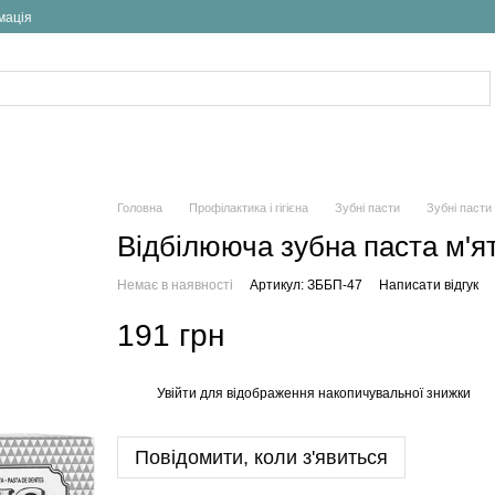
мація
Головна
Профілактика і гігієна
Зубні пасти
Зубні пасти
Відбілююча зубна паста м'ят
Немає в наявності
Артикул: ЗББП-47
Написати відгук
191 грн
Увійти
для відображення накопичувальної знижки
%
Повідомити, коли з'явиться