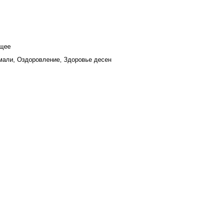
ющее
мали, Оздоровление, Здоровье десен