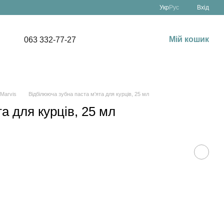
Укр
Рус
Вхід
Мій кошик
063 332-77-27
 Marvis
Відбілююча зубна паста м'ята для курців, 25 мл
а для курців, 25 мл