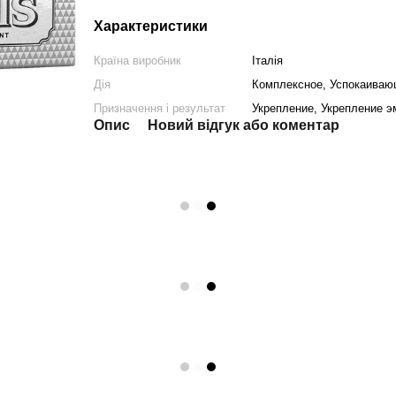
Характеристики
Країна виробник
Італія
Дія
Комплексное, Успокаива
Призначення і результат
Укрепление, Укрепление э
Опис
Новий відгук або коментар