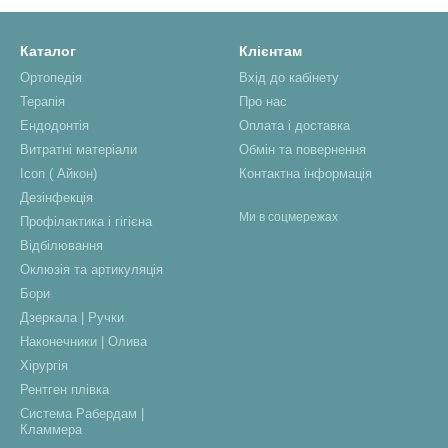
Каталог
Клієнтам
Ортопедія
Вхід до кабінету
Терапія
Про нас
Ендодонтія
Оплата і доставка
Витратні матеріали
Обмін та повернення
Icon ( Айкон)
Контактна інформація
Дезінфекція
Ми в соцмережах
Профілактика і гігієна
Відбілювання
Оклюзія та артикуляція
Бори
Дзеркала | Ручки
Наконечники | Олива
Хірургія
Рентген плівка
Система Рабердам |
Кламмера