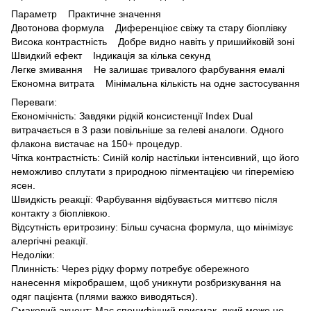
Параметр Практичне значення
Двотонова формула Диференціює свіжу та стару біоплівку
Висока контрастність Добре видно навіть у пришийковій зоні
Швидкий ефект Індикація за кілька секунд
Легке змивання Не залишає тривалого фарбування емалі
Економна витрата Мінімальна кількість на одне застосування
Переваги:
Економічність: Завдяки рідкій консистенції Index Dual
витрачається в 3 рази повільніше за гелеві аналоги. Одного
флакона вистачає на 150+ процедур.
Чітка контрастність: Синій колір настільки інтенсивний, що його
неможливо сплутати з природною пігментацією чи гіперемією
ясен.
Швидкість реакції: Фарбування відбувається миттєво після
контакту з біоплівкою.
Відсутність еритрозину: Більш сучасна формула, що мінімізує
алергічні реакції.
Недоліки:
Плинність: Через рідку форму потребує обережного
нанесення мікробрашем, щоб уникнути розбризкування на
одяг пацієнта (плями важко виводяться).
Смаковий акцент: Має специфічний присмак, який може не