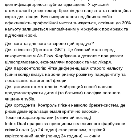
ідентифікації зрілості зубних відкладень. У сучасній
стоматології це «детектор брехні» для пацієнта та навігаційна
карта для лікаря. Без використання подібних засобів
ефективність професійної чистки знижується, оскільки до 30%
нальоту залишається непоміченим у міжзубних проміжках та
під'ясневій зоні.
Для кого та для чого створено цей продукт?
Для гігієністів (Протокол GBT): Це базовий етап перед
використанням Air-Flow. Фарбування дозволяє працювати
цілеспрямовано, економлячи порошок та час лікаря.
Для пародонтологів: Чітка диференціація старого нальоту
(синій колір) вказує на зони ризику розвитку пародонтиту та
локалізацію патогенної флори.
Для дитячих стоматологів: Найкращий спосіб наочно
продемонструвати дитині (та батькам) наслідки поганого
чищення зубів.
Для ортодонтів: Контроль гігієни навколо брекет-систем, де
ризик демінералізації емалі критично високий.
Технічні характеристики (клінічний погляд)
Index Dual працює за принципом селективного фарбування:
свіжий наліт (до 24 годин) стає рожевим, а зрілий
карієсогенний наліт (понад 24 години) — синім.