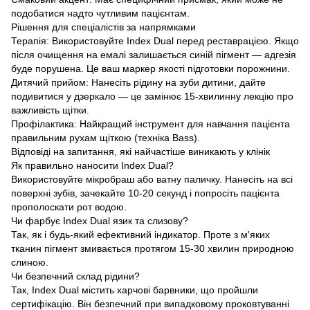
подобатися надто чутливим пацієнтам.
Рішення для спеціалістів за напрямками
Терапія: Використовуйте Index Dual перед реставрацією. Якщо
після очищення на емалі залишається синій пігмент — адгезія
буде порушена. Це ваш маркер якості підготовки порожнини.
Дитячий прийом: Нанесіть рідину на зуби дитини, дайте
подивитися у дзеркало — це замінює 15-хвилинну лекцію про
важливість щітки.
Профілактика: Найкращий інструмент для навчання пацієнта
правильним рухам щіткою (техніка Bass).
Відповіді на запитання, які найчастіше виникають у клінік
Як правильно наносити Index Dual?
Використовуйте мікробраш або ватну паличку. Нанесіть на всі
поверхні зубів, зачекайте 10-20 секунд і попросіть пацієнта
прополоскати рот водою.
Чи фарбує Index Dual язик та слизову?
Так, як і будь-який ефективний індикатор. Проте з м'яких
тканин пігмент змивається протягом 15-30 хвилин природною
слиною.
Чи безпечний склад рідини?
Так, Index Dual містить харчові барвники, що пройшли
сертифікацію. Він безпечний при випадковому проковтуванні