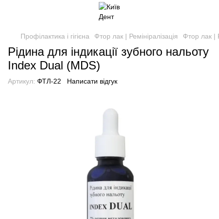
Профілактика і гігієна
Фтор лак | Ремініралізація
Фтор лак |
Рідина для індикації зубного нальоту
Index Dual (MDS)
Артикул:
ФТЛ-22
Написати відгук