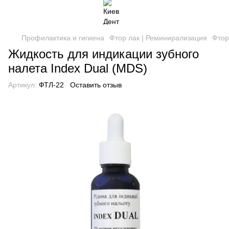
Профилактика и гигиена
Фтор лак | Реминирализация
Фтор
Жидкость для индикации зубного
налета Index Dual (MDS)
Артикул:
ФТЛ-22
Оставить отзыв