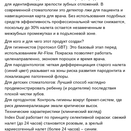
для идентификации зрелости зубных отложений. В
современной стоматологии это детектор лжи для пациента и
навигационная карта для врача. Без использования подобных
средств эффективность профессиональной чистки снижается,
поскольку до 30% налета остается незамеченным в
межзубных промежутках и в подъясневой зоне.
Для кого и для чего этот продукт создан?
Для гигиенистов (протокол GBT): Это базовый этап перед
использованием Air-Flow. Покраска позволяет работать
целенаправленно, экономя порошок и время врача.
Для пародонтологов: четкая дифференциация старого налета
(синий цвет) указывает на зоны риска развития пародонтита и
локализацию патогенной флоры.
Для детских стоматологов: Лучший способ наглядно
продемонстрировать ребенку (и родителям) последствия
плохой чистки зубов.
Для ортодонтов: Контроль гигиены вокруг брекет-систем, где
риск деминерализации эмали критически высок.
Технические характеристики (клинический взгляд)
Index Dual работает по принципу селективной окраски: свежий
налет (до 24 часов) становится розовым, а зрелый
кариесогенный налет (более 24 часов) – синим.