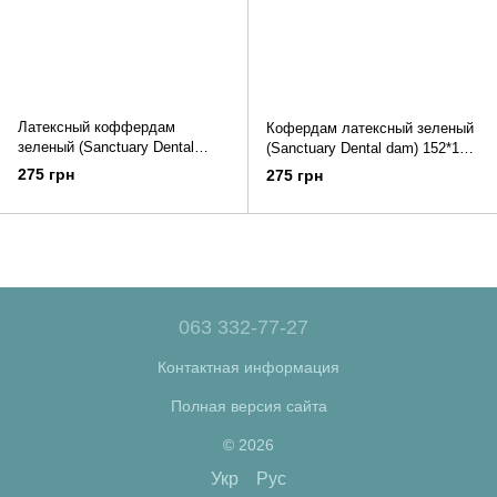
Латексный коффердам
Кофердам латексный зеленый
зеленый (Sanctuary Dental
(Sanctuary Dental dam) 152*152,
dam) 152*152, 36 штук. Тонкий,
36 штук. Средний, запах мята
275 грн
275 грн
запах мяты.
063 332-77-27
Контактная информация
Полная версия сайта
© 2026
Укр
Рус