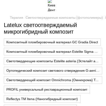
Терапия
Светоотверждаемые композиты (фотополимеры)
Latelux светоотверждаемый
микрогибридный композит
Композитный пломбировочный материал GC Gradia Direct
Композитный пломбировочный материал Estelite Sigma Quick ( Эстелайт Сигма Квик ) Tokuyama dental
Светотвердеющие композиты Estelite asteria (Эстелайт астерия) Tokuyama dental
Ортопедический композит светового отверждения G-aenial (Джи Эниал) GC
Светотвердеющий композит Omnichroma (Омнихрома) Tokuyama Dental
PROFIL универсальный реставрационный композит
Reflectys TM Itena (Наногибридный композит)