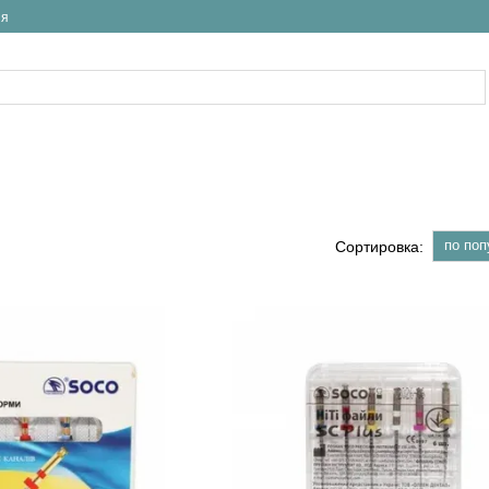
ия
по поп
Сортировка: