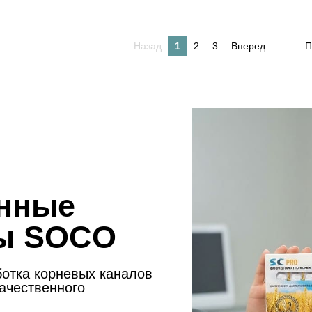
Назад
1
2
3
Вперед
П
нные
ы SOCO
ботка корневых каналов
качественного