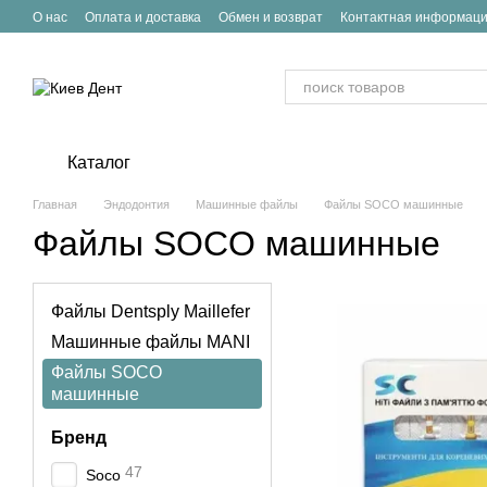
Перейти к основному контенту
О нас
Оплата и доставка
Обмен и возврат
Контактная информац
Каталог
Главная
Эндодонтия
Машинные файлы
Файлы SOCO машинные
Файлы SOCO машинные
Файлы Dentsply Maillefer
Машинные файлы MANI
Файлы SOCO
машинные
Бренд
47
Soco