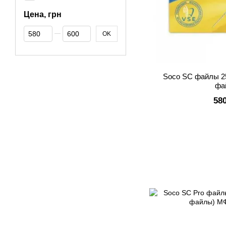
Цена, грн
От Цена, грн
До Цена, грн
OK
Soco SC файлы 2
фа
58