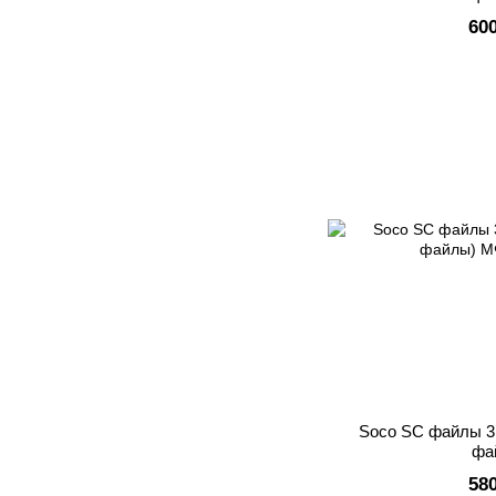
60
Soco SC файлы 3
фа
58