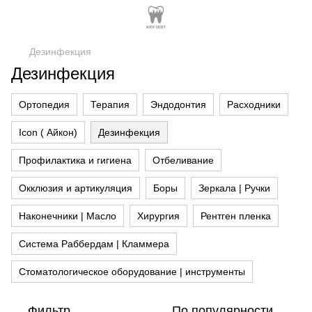
Дезинфекция
Дезинфекция
Ортопедия
Терапия
Эндодонтия
Расходники
Icon ( Айкон)
Дезинфекция
Профилактика и гигиена
Отбеливание
Окклюзия и артикуляция
Боры
Зеркала | Ручки
Наконечники | Масло
Хирургия
Рентген пленка
Система Раббердам | Кламмера
Стоматологическое оборудование | инструменты
Фильтр
По популярности