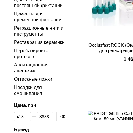
постоянной фиксации
Цементы для
временной фиксации
Ретракционные нити и
инструменты
Реставрация керамики
Occlusfast ROCK (Ок
для регистрации
Перебазировка
протезов
1 4
Апликационная
анестезия
Оттискные ложки
Насадки для
смешивания
Цена, грн
От Цена, грн
До Цена, грн
OK
Бренд