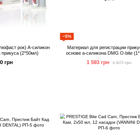
−5%
люфаст рок) А-силикон
Материал для регистрации прику
 прикуса (2*50мл)
основе а-силикона DMG O-bite (1
60 грн
1 593 грн
1 677 грн