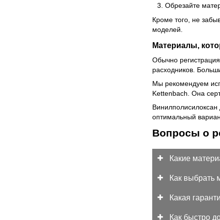
Обрезайте матер
Кроме того, не забы
моделей.
Материалы, кот
Обычно регистрация
расходников. Больши
Мы рекомендуем испо
Kettenbach. Она се
Винилполисилоксан д
оптимальный вариант
Вопросы о р
Какие матери
Как выбрать 
Какая гарант
Как быстро д