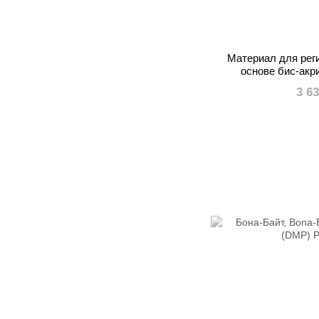
Материал для рег
основе бис-акр
3 6