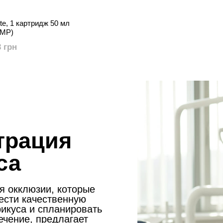
te, 1 картридж 50 мл
DMP)
3 грн
трация
са
 окклюзии, которые
ести качественную
рикуса и спланировать
чение, предлагает