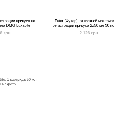
истрации прикуса на
Futar (Футар), оттискной материа
ила DMG Luxabite
регистрации прикуса 2х50 мл 90 п
38 грн
2 126 грн