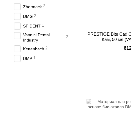
2
Zhermack
2
DMG
1
SPIDENT
PRESTIGE Bite Cad 
Vannini Dental
2
Кам, 50 мл (
Industry
61
2
Kettenbach
1
DMP