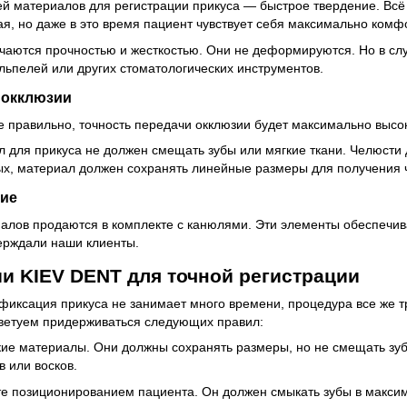
й материалов для регистрации прикуса — быстрое твердение. Всё
я, но даже в это время пациент чувствует себя максимально комф
чаются прочностью и жесткостью. Они не деформируются. Но в сл
льпелей или других стоматологических инструментов.
 окклюзии
е правильно, точность передачи окклюзии будет максимально высо
л для прикуса не должен смещать зубы или мягкие ткани. Челюст
ых, материал должен сохранять линейные размеры для получения ч
ние
алов продаются в комплекте с канюлями. Эти элементы обеспечива
ерждали наши клиенты.
и KIEV DENT для точной регистрации
 фиксация прикуса не занимает много времени, процедура все же 
ветуем придерживаться следующих правил:
ие материалы. Они должны сохранять размеры, но не смещать зубы
в или восков.
е позиционированием пациента. Он должен смыкать зубы в макси