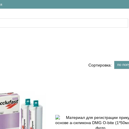
ия
по поп
Сортировка: