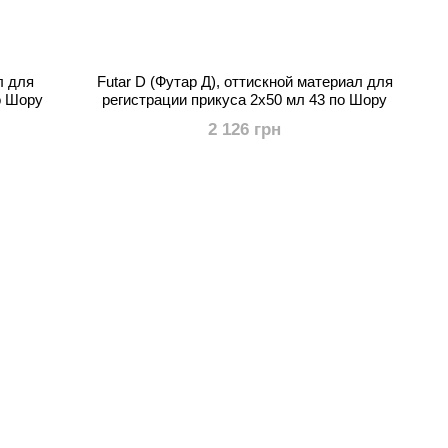
л для
Futar D (Футар Д), оттискной материал для
о Шору
регистрации прикуса 2х50 мл 43 по Шору
2 126 грн