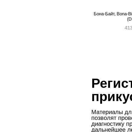
Бона-Байт, Bona-Bi
(
41
Регис
прику
Материалы для
позволят пров
диагностику п
дальнейшее ле