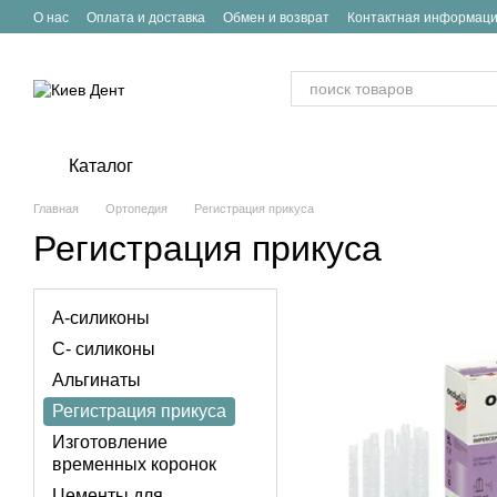
Перейти к основному контенту
О нас
Оплата и доставка
Обмен и возврат
Контактная информац
Каталог
Главная
Ортопедия
Регистрация прикуса
Регистрация прикуса
А-силиконы
С- силиконы
Альгинаты
Регистрация прикуса
Изготовление
временных коронок
Цементы для