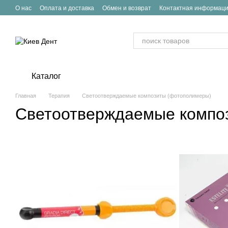
Перейти к основному контенту
О нас
Оплата и доставка
Обмен и возврат
Контактная информац
Каталог
Главная
Терапия
Светоотверждаемые композиты (фотополимеры)
Светоотверждаемые компо