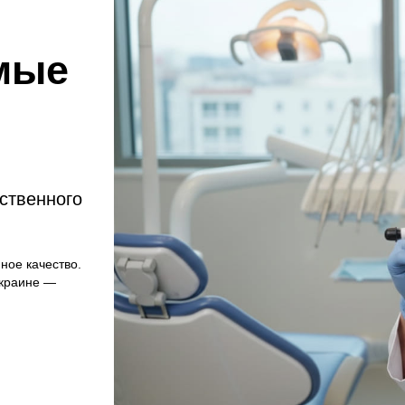
мые
ственного
ное качество.
Украине —