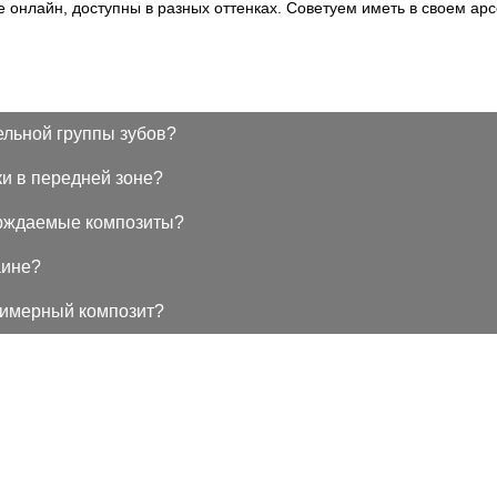
 онлайн, доступны в разных оттенках. Советуем иметь в своем ар
льной группы зубов?
и в передней зоне?
ерждаемые композиты?
аине?
лимерный композит?