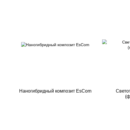
Наногибридный композит EsCom
Свето
(ф