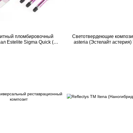
зитный пломбировочный
Светотвердеющие композит
л Estelite Sigma Quick (
asteria (Эстелайт астерия
т Сигма Квик ) Tokuyama
dental
dental