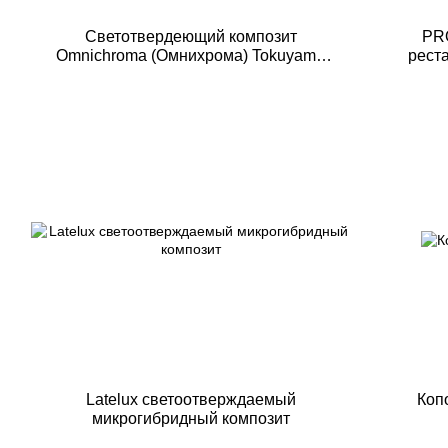
Светотвердеющий композит
PROFIL у
Omnichroma (Омнихрома) Tokuyama
рест
Dental
Latelux светоотверждаемый
Коп
микрогибридный композит