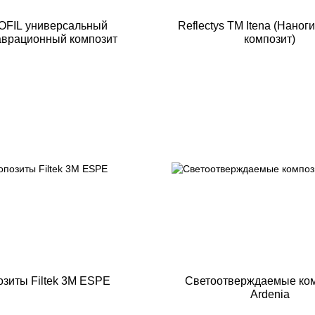
ниверсальный
Reflectys TM Itena (Нано
аврационный композит
композит)
озиты Filtek 3M ESPE
Светоотверждаемые ко
Ardenia