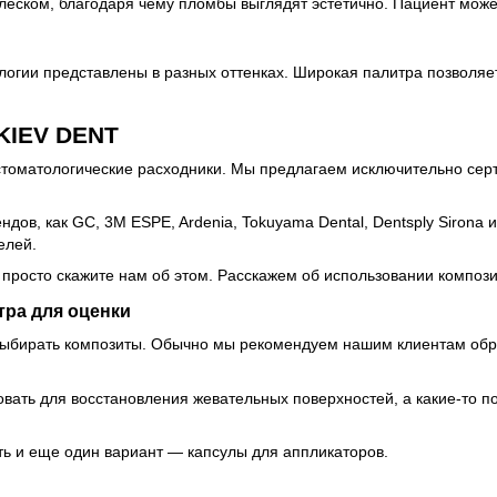
еском, благодаря чему пломбы выглядят эстетично. Пациент может 
логии представлены в разных оттенках. Широкая палитра позволя
KIEV DENT
е стоматологические расходники. Мы предлагаем исключительно 
дов, как GC, 3M ESPE, Ardenia, Tokuyama Dental, Dentsply Sirona
елей.
росто скажите нам об этом. Расскажем об использовании композит
тра для оценки
т выбирать композиты. Обычно мы рекомендуем нашим клиентам о
вать для восстановления жевательных поверхностей, а какие-то п
ть и еще один вариант — капсулы для аппликаторов.