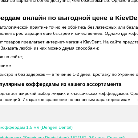
тексные варианты более доступны, чем безлатексные. Однако в а
ердам онлайн по выгодной цене в KievDe
тологической практике точно не обойтись без латексных или без
полнять реставрации еще быстрее и качественнее. Однако где ко
 товаров предлагает интернет-магазин KievDent. На сайте предст
. Заказать любой из них можно двумя способами:
ов на сайте;
ежиме.
ыстро и без задержек — в течение 1-2 дней. Доставку по Украине 
опулярные коффердамы из нашего ассортимента
редлагает широкий выбор жидких и классических коффердамов. Ср
х позиций. Их краткое сравнение по основным характеристикам — 
коффердам 1,5 мл (Dengen Dental)
оффердам (Sanctuary Dental dam) 152*152, 36 штук. Средний,