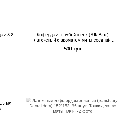
ам 3.8г
Кофердам голубой шелк (Silk Blue)
латексный с ароматом мяты средний,
(152мм х 152мм) 36шт
500 грн