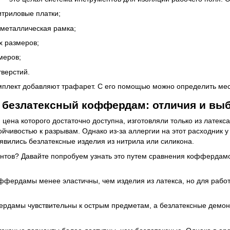
итриловые платки;
 металлическая рамка;
 размеров;
меров;
тверстий.
мплект добавляют трафарет. С его помощью можно определить мест
 безлатексный коффердам: отличия и вы
ена которого достаточно доступна, изготовляли только из латек
ойчивостью к разрывам. Однако из-за аллергии на этот расходник 
оявились безлатексные изделия из нитрила или силикона.
антов? Давайте попробуем узнать это путем сравнения коффердам
ффердамы менее эластичны, чем изделия из латекса, но для работ
рдамы чувствительны к острым предметам, а безлатексные демон