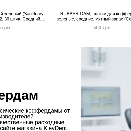
й зеленый (Sanctuary
RUBBER-DAM, платки для коффе
2, 36 штук. Средний,
зеленые, средние, мятный запах (C
х мята
5 грн
500 грн
ердам
ссические коффердамы от
оизводителей —
ачественные расходные
сайте магазина KievDent.