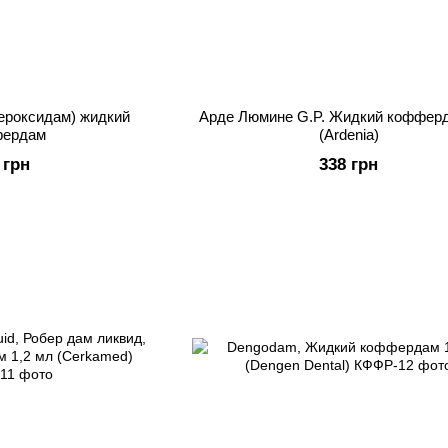
Пероксидам) жидкий
Арде Люмине G.P. Жидкий кофферд
ердам
(Ardenia)
 грн
338 грн