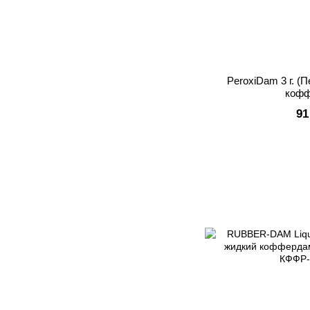
PeroxiDam 3 г. (
кофф
91