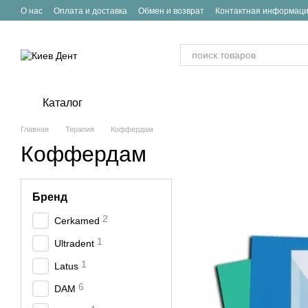
Перейти к основному контенту
О нас
Оплата и доставка
Обмен и возврат
Контактная информац
Каталог
Главная
Терапия
Коффердам
Коффердам
Бренд
2
Cerkamed
1
Ultradent
1
Latus
6
DAM