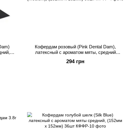
Dam)
Кофердам розовый (Pink Dental Dam),
дний,
латексный с ароматом мяты, средний
(medium), (152мм x 152мм) 36шт
294 грн