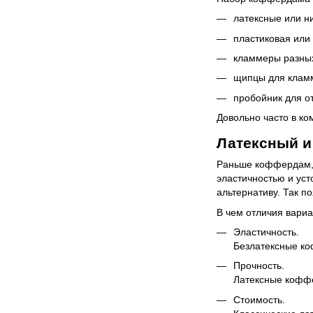
латексные или н
пластиковая или
кламмеры разных
щипцы для клам
пробойник для о
Довольно часто в ко
Латексный и
Раньше коффердам, ц
эластичностью и уст
альтернативу. Так п
В чем отличия вари
Эластичность.
Безлатексные ко
Прочность.
Латексные коффе
Стоимость.