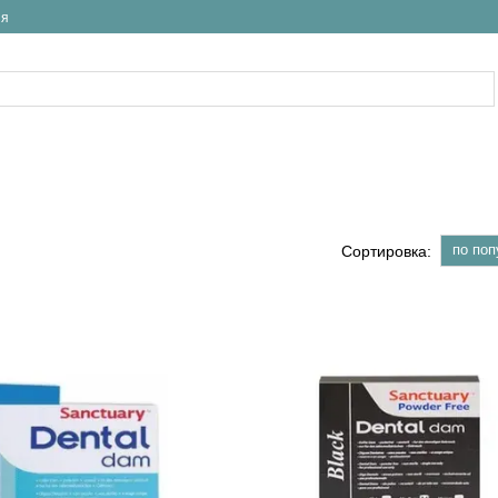
ия
по поп
Сортировка: