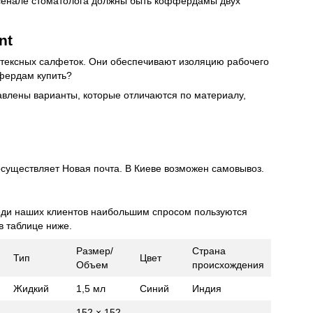
рсенале стоматолога должны быть коффердамы двух
nt
латексных салфеток. Они обеспечивают изоляцию рабочего
ффердам купить?
авлены варианты, которые отличаются по материалу,
осуществляет Новая почта. В Киеве возможен самовывоз.
еди наших клиентов наибольшим спросом пользуются
в таблице ниже.
Размер/
Страна
Тип
Цвет
Объем
происхождения
Жидкий
1,5 мл
Синий
Индия
152 × 152