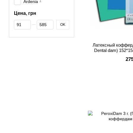
1
Ardenia
Цена, грн
От Цена, грн
До Цена, грн
OK
Латексный кофферд
Dental dam) 152*15
запах 
27