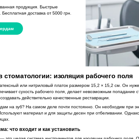
ванная продукция. Быстрые
. Бесплатная доставка от 5000 грн.
ердам
 стоматологии: изоляция рабочего поля
ексный или нитриловый платок размером 15,2 × 15,2 см. Он нужен
печивает сухость рабочего поля, делает невозможным попадание с
 создавать действительно качественные реставрации.
дам на зуб? На самом деле почти постоянно. Он необходим при э
Используют материал и для защиты десен при отбеливании. Однак
ицах.
а: что входит и как установить
 это целая система инструментов для изоляции рабочего поля. О