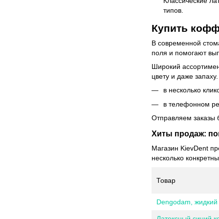
Классические ла
типов.
Купить кофф
В современной стома
поля и помогают вы
Широкий ассортимент
цвету и даже запаху
в несколько клик
в телефонном р
Отправляем заказы б
Хиты продаж: п
Магазин KievDent п
несколько конкретны
Товар
Dengodam, жидкий 
Латексный синий к