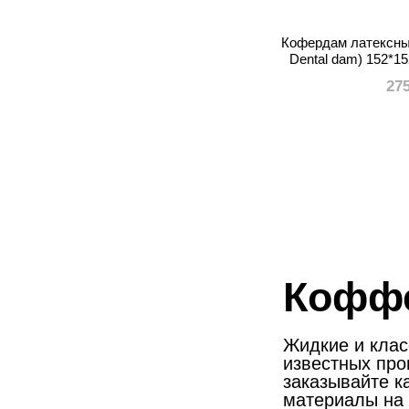
Кофердам латексны
Dental dam) 152*15
запа
27
Кофф
Жидкие и кла
известных пр
заказывайте к
материалы на 