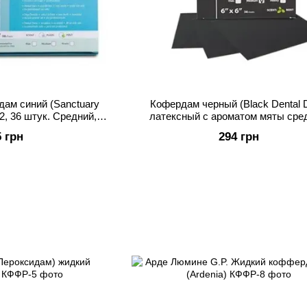
ам синий (Sanctuary
Кофердам черный (Black Dental 
2, 36 штук. Средний,
латексный с ароматом мяты сре
обычный.
(152мм х 152мм) 36шт
5 грн
294 грн