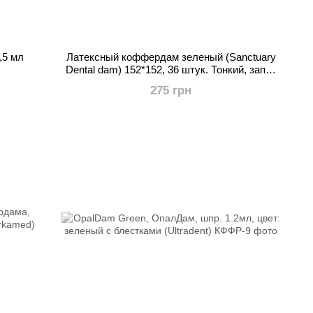
,5 мл
Латексный коффердам зеленый (Sanctuary
Dental dam) 152*152, 36 штук. Тонкий, запах
мяты.
275 грн