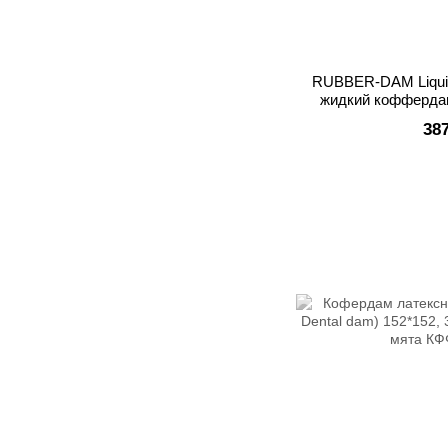
RUBBER-DAM Liquid
жидкий коффердам
38