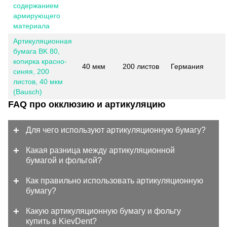
содержанием
армирующего
материала
Артикуляционная
бумага BK 80,
копирка красно-
40 мкм
200 листов
Германия
синяя, 200
листов, 40 мкм
(Bausch)
FAQ про окклюзию и артикуляцию
Для чего используют артикуляционную бумагу?
Какая разница между артикуляционной
бумагой и фольгой?
Как правильно использовать артикуляционную
бумагу?
Какую артикуляционную бумагу и фольгу
купить в KievDent?