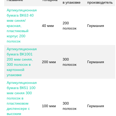
в упаковке
производитель
Артикуляционная
бумага BK63 40
мкм синяя/
200
красная,
40 мкм
Германия
полосок
пластиковый
корпус 200
полосок
Артикуляционная
бумага BK1001
200 мкм синяя,
300
200 мкм
Германия
300 полосок в
полосок
картонной
упаковке
Артикуляционная
бумага ВК51 100
мкм синяя 300
полосок в
пластиковом
300
100 мкм
Германия
диспенсере с
полосок
высоким