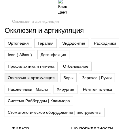
Окклюзия и артикуляция
Окклюзия и артикуляция
Ортопедия
Терапия
Эндодонтия
Расходники
Icon ( Айкон)
Дезинфекция
Профилактика и гигиена
Отбеливание
Окклюзия и артикуляция
Боры
Зеркала | Ручки
Наконечники | Масло
Хирургия
Рентген пленка
Система Раббердам | Кламмера
Стоматологическое оборудование | инструменты
Фильтр
По популярности