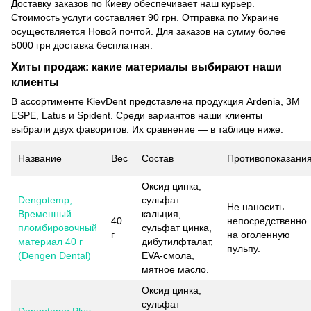
Доставку заказов по Киеву обеспечивает наш курьер.
Стоимость услуги составляет 90 грн. Отправка по Украине
осуществляется Новой почтой. Для заказов на сумму более
5000 грн доставка бесплатная.
Хиты продаж: какие материалы выбирают наши
клиенты
В ассортименте KievDent представлена ​​продукция Ardenia, 3M
ESPE, Latus и Spident. Среди вариантов наши клиенты
выбрали двух фаворитов. Их сравнение — в таблице ниже.
Название
Вес
Состав
Противопоказани
Оксид цинка,
Dengotemp,
сульфат
Не наносить
Временный
кальция,
40
непосредственно
пломбировочный
сульфат цинка,
г
на оголенную
материал 40 г
дибутилфталат,
пульпу.
(Dengen Dental)
EVA-смола,
мятное масло.
Оксид цинка,
сульфат
Dengotemp Plus,