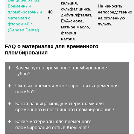
кальция,
Временный
Не наносить
сульфат цинка,
пломбировочный
40
непосредственно
дибутилфталат,
материал с
г
на оголенную
EVA-смола,
фтором 40 г
пульпу.
мятное масло,
(Dengen Dental)
фторид
натрия.
FAQ о материалах для временного
пломбирования
Зачем нужно временное пломбирование
зубов?
Сколько времени может простоять временная
пломба?
Какая разница между материалами для
временного и постоянного пломбирования?
Какие материалы для временного
пломбирования есть в KievDent?