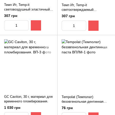
Темп Ит, Temp-it
Темп Ит, Temp-it
световоздушный эластичный
светоотверждаемый
материал для временного
эластичный материал для
307 грн
307 грн
пломбирования 1 шпр 3 г,
временного пломбирования 1
желтый, SPIDENT
шпр 3 г, синий, SPIDENT
GC Caviton, 30 г, материал для
Tempolat (Темполат)
временного пломбирования.
безэвгенольная дентинная
паста
1 030 грн
76 грн