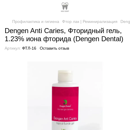
Профилактика и гигиена
Фтор лак | Реминирализация
Deng
Dengen Anti Caries, Фторидный гель,
1.23% иона фторида (Dengen Dental)
Артикул:
ФТЛ-16
Оставить отзыв