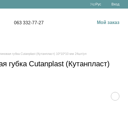
Укр
Рус
Вход
Мой заказ
063 332-77-27
иновая губка Cutanplast (Кутанпласт) 10*10*10 мм 24шт/уп
я губка Cutanplast (Кутанпласт)