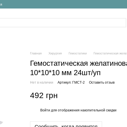
ия
Главная
Хирургия
Гемостатики
Гемостатическая желат
Гемостатическая желатинова
10*10*10 мм 24шт/уп
Нет в наличии
Артикул: ГМСТ-2
Оставить отзыв
492 грн
Войти
для отображения накопительной скидки
%
Сообщить, когда появится