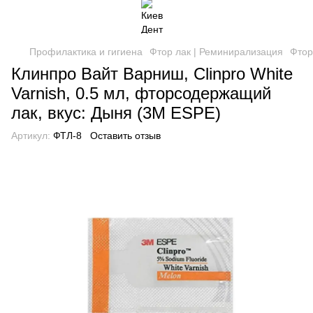
Профилактика и гигиена
Фтор лак | Реминирализация
Фтор
Клинпро Вайт Варниш, Clinpro White
Varnish, 0.5 мл, фторсодержащий
лак, вкус: Дыня (3M ESPE)
Артикул:
ФТЛ-8
Оставить отзыв