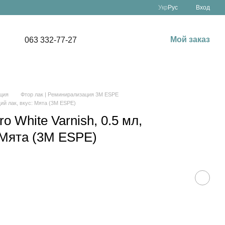
Укр
Рус
Вход
Мой заказ
063 332-77-27
ция
Фтор лак | Реминирализация 3M ESPE
щий лак, вкус: Мята (3M ESPE)
o White Varnish, 0.5 мл,
 Мята (3M ESPE)