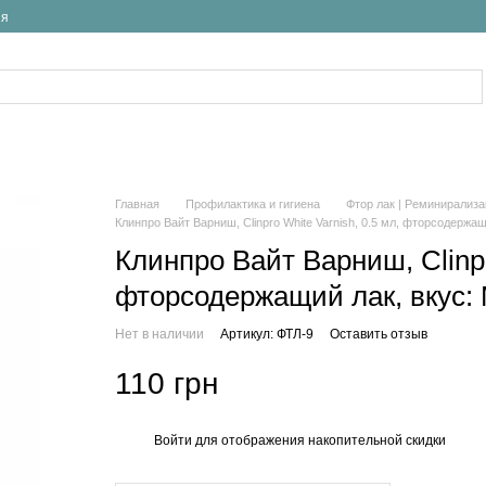
ия
Главная
Профилактика и гигиена
Фтор лак | Реминирализа
Клинпро Вайт Варниш, Clinpro White Varnish, 0.5 мл, фторсодержа
Клинпро Вайт Варниш, Clinpr
фторсодержащий лак, вкус:
Нет в наличии
Артикул: ФТЛ-9
Оставить отзыв
110 грн
Войти
для отображения накопительной скидки
%