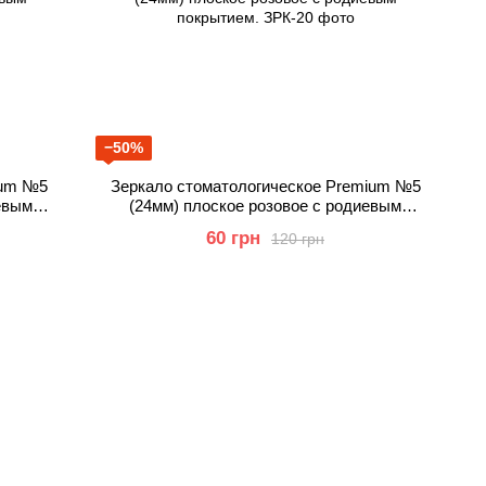
−50%
ium №5
Зеркало стоматологическое Premium №5
евым
(24мм) плоское розовое с родиевым
покрытием.
60 грн
120 грн