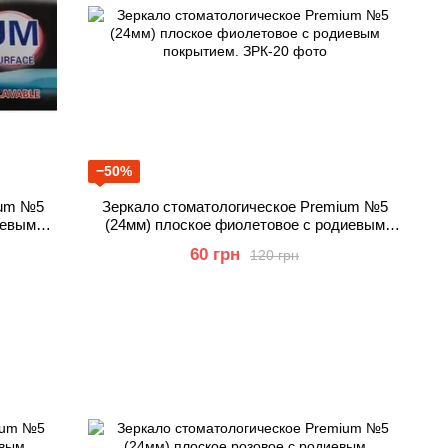
−50%
ium №5
Зеркало стоматологическое Premium №5
иевым
(24мм) плоское фиолетовое с родиевым
покрытием.
60 грн
120 грн