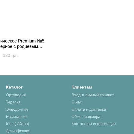
гическое Premium №5
черное с родиевым
ытием.
120 грн
Каталог
Клиентам
Ортопедия
Вход в личный кабинет
Терапия
О нас
Эндодонтия
Оплата и доставка
Расходники
Обмен и возврат
Icon ( Айкон)
Контактная информация
Дезинфекция