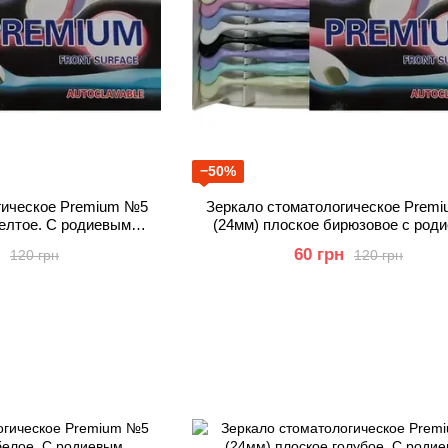
−50%
гическое Premium №5
Зеркало стоматологическое Prem
желтое. С родиевым
(24мм) плоское бирюзовое с род
ытием.
покрытием
60 грн
120 грн
120 грн