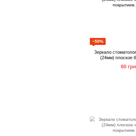
−50%
Зеркало стоматоло
(24мм) плоское 
покр
60 грн