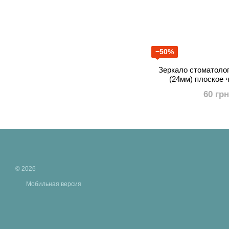
−50%
Зеркало стоматоло
(24мм) плоское 
покр
60 грн
© 2026
Мобильная версия