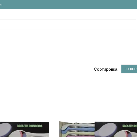
ия
по поп
Сортировка: