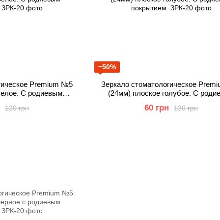
−50%
гическое Premium №5
Зеркало стоматологическое Prem
белое. С родиевым
(24мм) плоское голубое. С роди
ытием.
покрытием.
60 грн
120 грн
120 грн