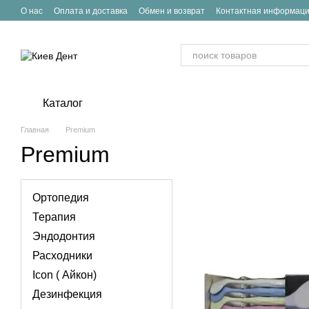
Перейти к основному контенту
О нас
Оплата и доставка
Обмен и возврат
Контактная информац
Каталог
Главная
Premium
Premium
Ортопедия
Терапия
Эндодонтия
Расходники
Icon ( Айкон)
Дезинфекция