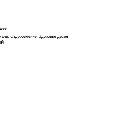
ющее
мали, Оздоровление, Здоровье десен
ий