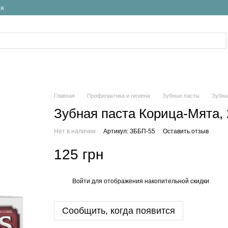
ия
Главная
Профилактика и гигиена
Зубные пасты
Зубны
Зубная паста Корица-Мята, 
Нет в наличии
Артикул: ЗББП-55
Оставить отзыв
125 грн
Войти
для отображения накопительной скидки
%
Сообщить, когда появится